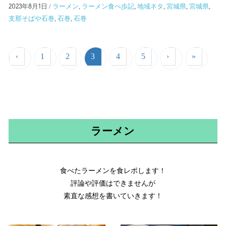
/
ラーメン
,
ラーメン食べ歩記
,
地域ネタ
,
宮城県
,
宮城県
,
2023年8月1日
支那そばや石巻
,
石巻
,
石巻
‹
1
2
3
4
5
›
»
ラーメン
食べたラーメンを食レポします！

評論や評価はできませんが

素直な感想を書いていきます！