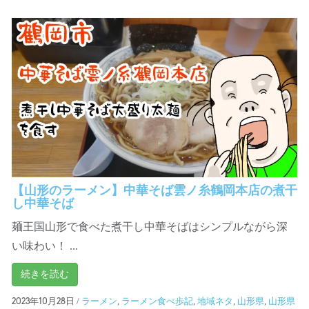
【山形のラーメン】中華そば雲ノ糸鶴岡本店の煮干
し中華そば
麺王国山形で食べた煮干し中華そばはシンプルながら深
い味わい！ ...
続きを読む
/
ラーメン
,
ラーメン食べ歩記
,
地域ネタ
,
山形県
,
山形県
2023年10月28日