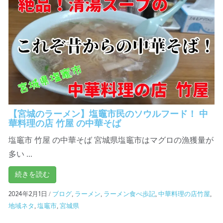
【宮城のラーメン】塩竈市民のソウルフード！ 中
華料理の店 竹屋 の中華そば
塩竈市 竹屋 の中華そば 宮城県塩竈市はマグロの漁獲量が
多い ...
続きを読む
/
ブログ
,
ラーメン
,
ラーメン食べ歩記
,
中華料理の店竹屋
,
2024年2月1日
地域ネタ
,
塩竈市
,
宮城県