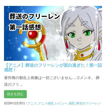
【アニメ】葬送のフリーレンが面白過ぎた！第一話
感想！
著作権の都合上画像は一切ございません…ゴメンネ。 葬
送のフリ ...
続きを読む
/
アニメ
,
アニメ感想
,
レビュー
,
感想
,
葬送のフリーレン
2023年12月29日