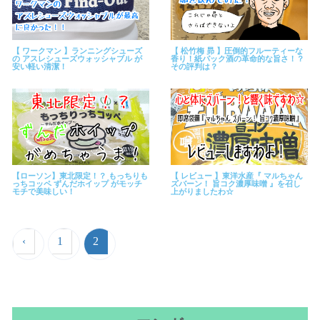
【 ワークマン 】ランニングシューズ
【 松竹梅 昴 】圧倒的フルーティーな
の アスレシューズウォッシャブル が
香り！紙パック酒の革命的な旨さ！？
安い軽い清潔！
その評判は？
【ローソン】東北限定！？ もっちりも
【 レビュー 】東洋水産『 マルちゃん
っちコッペ ずんだホイップ がモッチ
ズバーン！ 旨コク濃厚味噌 』を召し
モチで美味しい！
上がりましたわ☆
‹
1
2