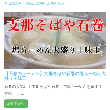
タ
,
太平楽六丁の目店
,
宮城県
,
宮城県
,
朝ラー
【石巻のラーメン】支那そばや石巻の塩らーめん大
盛り＋味玉
石巻の人気店！支那そばや石巻！で塩らーめんを食す！
皆様、ラ ...
続きを読む