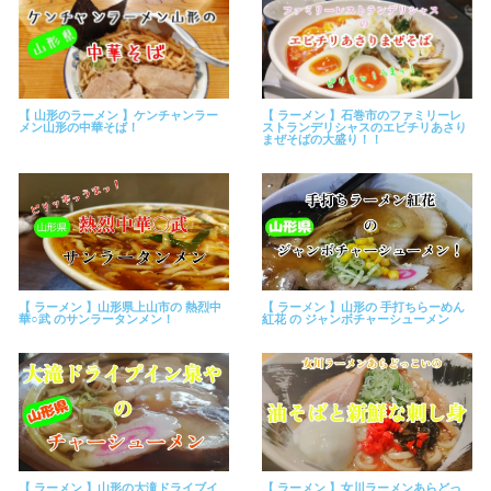
【 山形のラーメン 】ケンチャンラー
【 ラーメン 】石巻市のファミリーレ
メン山形の中華そば！
ストランデリシャスのエビチリあさり
まぜそばの大盛り！！
【 ラーメン 】山形県上山市の 熱烈中
【 ラーメン 】山形の 手打ちらーめん
華○武 のサンラータンメン！
紅花 の ジャンボチャーシューメン
【 ラーメン 】山形の大滝ドライブイ
【 ラーメン 】女川ラーメンあらどっ