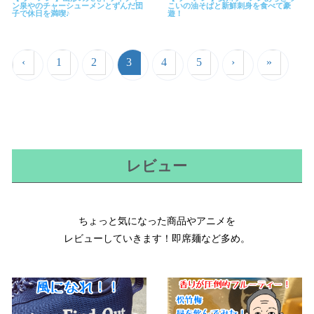
ン泉やのチャーシューメンとずんだ団
こいの油そばと新鮮刺身を食べて豪
子で休日を満喫♪
遊！
‹
1
2
3
4
5
›
»
レビュー
ちょっと気になった商品やアニメを

レビューしていきます！即席麺など多め。