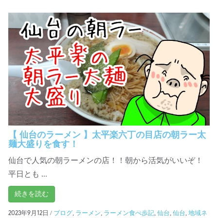
【 仙台のラーメン 】太平楽六丁の目店の朝ラー太
麺大盛りを食す！
仙台で人気の朝ラーメンの店！！朝から活気がいいぞ！
平日とも ...
続きを読む
/
ブログ
,
ラーメン
,
ラーメン食べ歩記
,
仙台
,
仙台
,
地域ネ
2023年9月12日