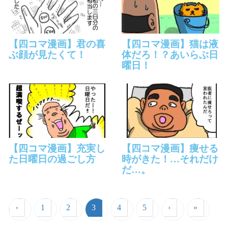
【四コマ漫画】君の喜
【四コマ漫画】猫は液
ぶ顔が見たくて！
体だろ！？あいらぶ日
曜日！
【四コマ漫画】充実し
【四コマ漫画】痩せる
た日曜日の過ごし方
時がきた！…それだけ
だ…。
‹
1
2
3
4
5
›
»