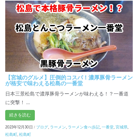
【宮城のグルメ】圧倒的コスパ！濃厚豚骨ラーメン
が格安で味わえる松島の一番堂
日本三景松島で濃厚豚骨ラーメンが味わえる！？一番道
に突撃！ ...
続きを読む
/
ブログ
,
ラーメン
,
ラーメン食べ歩記
,
一番堂
,
宮城県
,
2023年12月30日
松島町
,
松島町