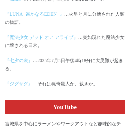
『LUNA−遥かなるEDEN−』
…火星と月に分断された人類
の物語。
『魔法少女 デッド オア アライブ』
…突如現れた魔法少女
に壊される日常。
『七夕の灰』
…2025年7月5日午後4時18分に大災難が起き
る。
『ジグザグ』
…それは猟奇殺人か、裁きか。
YouTube
宮城県を中心にラーメンやワークアウトなど趣味的なチ