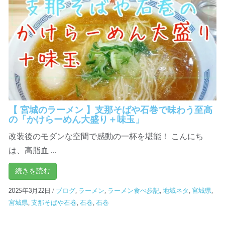
【 宮城のラーメン 】支那そばや石巻で味わう至高
の「かけらーめん大盛り＋味玉」
改装後のモダンな空間で感動の一杯を堪能！ こんにち
は、高脂血 ...
続きを読む
/
ブログ
,
ラーメン
,
ラーメン食べ歩記
,
地域ネタ
,
宮城県
,
2025年3月22日
宮城県
,
支那そばや石巻
,
石巻
,
石巻