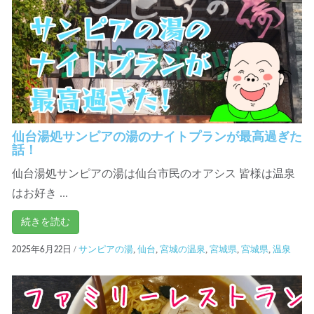
仙台湯処サンピアの湯のナイトプランが最高過ぎた
話！
仙台湯処サンピアの湯は仙台市民のオアシス 皆様は温泉
はお好き ...
続きを読む
/
サンピアの湯
,
仙台
,
宮城の温泉
,
宮城県
,
宮城県
,
温泉
2025年6月22日