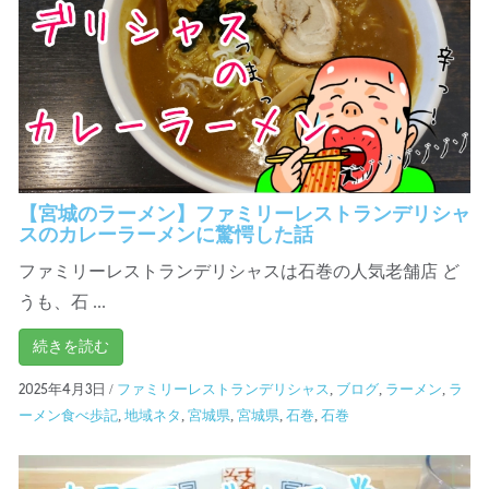
【宮城のラーメン】ファミリーレストランデリシャ
スのカレーラーメンに驚愕した話
ファミリーレストランデリシャスは石巻の人気老舗店 ど
うも、石 ...
続きを読む
/
ファミリーレストランデリシャス
,
ブログ
,
ラーメン
,
ラ
2025年4月3日
ーメン食べ歩記
,
地域ネタ
,
宮城県
,
宮城県
,
石巻
,
石巻