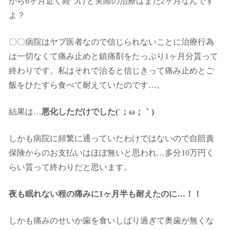
から6ヶ月近く経つけど実際の治療はまだ2ヶ月なんです
よ？
〇〇病院はヤブ医者なので信じられないことに治療行為
は一切なくて痛み止めと鎮痛剤をたっぷり1ヶ月分貰って
終わりです。私はそれで治ると信じきって痛み止めとご
飯をひたすら食べて耐えていたのです…。
結果は…
悪化しただけでした(´；ω；｀)
しかも病院に頻繁に通っていたわけではないので自賠責
保険からのお支払いはほぼ無いと思われ…多分10万円く
らい貰って終わりだと思います。
夜も眠れない程の痛みに1ヶ月半も耐えたのに…！！
しかも痛みのせいか歯を食いしばり過ぎて奥歯が無くな