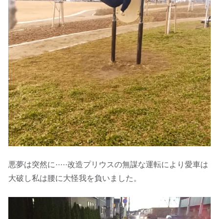
悪夢は突然に·····改造プリウスの無謀な運転により愛車は
大破し私は腰に大怪我を負いました。