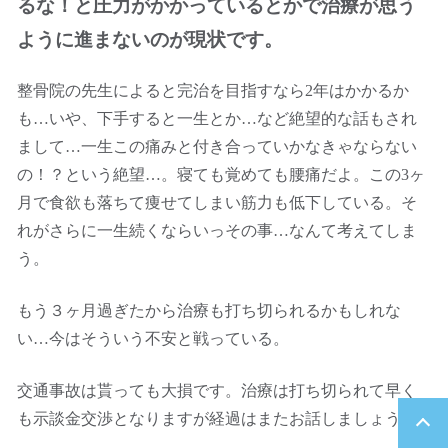
るな！と圧力がかかっているとかで治療が思う
ように進まないのが現状です。
整骨院の先生によると完治を目指すなら2年はかかるか
も…いや、下手すると一生とか…など絶望的な話もされ
まして…一生この痛みと付き合っていかなきゃならない
の！？という絶望…。寝ても覚めても腰痛だよ。この3ヶ
月で食欲も落ちて痩せてしまい筋力も低下している。そ
れがさらに一生続くならいっその事…なんて考えてしま
う。
もう３ヶ月過ぎたから治療も打ち切られるかもしれな
い…今はそういう不安と戦っている。
交通事故は貰っても大損です。治療は打ち切られて早く
も示談金交渉となりますが経過はまたお話しましょう。