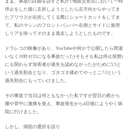
まぁ、事故の詳細を話すと私がT地路交差点において一時
停止をした後に左折しようとしたら左方向からやってき
たプリウスが右折してくる際にショートカットをしてき
て、私のマシンのフロントバンパー右側とサイドに衝突
しリアを抉ってそのまま逃走しようとしたものです。
ドラレコの映像があり、YouTubeや何かで公開したら間違
いなく10対ゼロになる事故だった(そもそも私は停止状態)
にも関わらず加害者が過失を認めなかったがために5:5と
いう過失割合となり、ゴタゴタ揉めてやっとこ7:3という
過失割合にもっていけました。
その事故で当日は何ともなかった私ですが翌日の夜から
腰や背中に激痛を覚え、事故発生から4日後にようやく病
院に行けました。
しかし、病院の選択を誤り