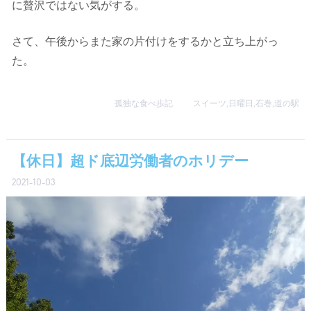
に贅沢ではない気がする。
さて、午後からまた家の片付けをするかと立ち上がっ
た。
孤独な食べ歩記
スイーツ
,
日曜日
,
石巻
,
道の駅
【休日】超ド底辺労働者のホリデー
2021-10-03