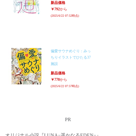
新品価格
￥792
から
(2025/6/22 07:52時点)
偏愛サウナめぐり：みっ
ちりイラストでひたる37
施設
新品価格
￥770
から
(2025/6/22 07:57時点)
PR
オリジナル小説『LUNA−遥かなるEDEN−』