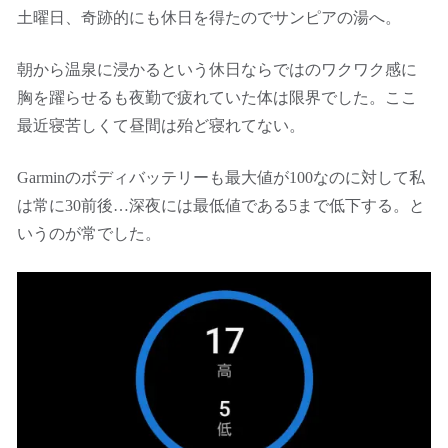
土曜日、奇跡的にも休日を得たのでサンピアの湯へ。
朝から温泉に浸かるという休日ならではのワクワク感に
胸を躍らせるも夜勤で疲れていた体は限界でした。ここ
最近寝苦しくて昼間は殆ど寝れてない。
Garminのボディバッテリーも最大値が100なのに対して私
は常に30前後…深夜には最低値である5まで低下する。と
いうのが常でした。