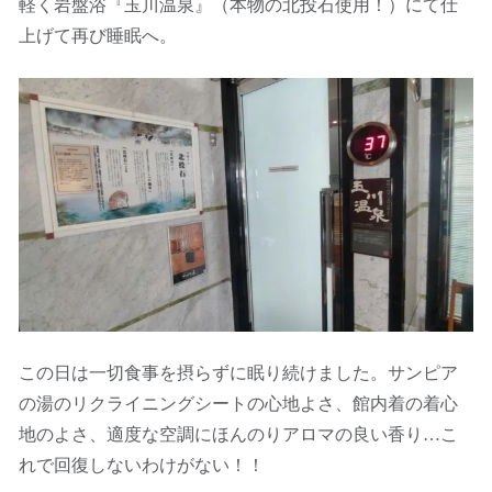
軽く岩盤浴『玉川温泉』（本物の北投石使用！）にて仕
上げて再び睡眠へ。
この日は一切食事を摂らずに眠り続けました。サンピア
の湯のリクライニングシートの心地よさ、館内着の着心
地のよさ、適度な空調にほんのりアロマの良い香り…こ
れで回復しないわけがない！！