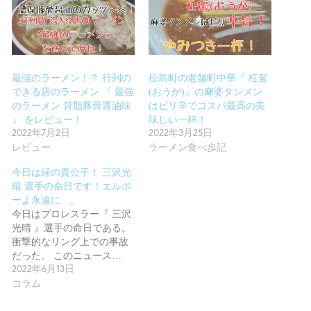
最強のラーメン！？ 行列の
松島町の老舗町中華『 枉駕
できる店のラーメン 『 最強
(おうが)』の麻婆タンメン
のラーメン 背脂豚骨醤油味
はピリ辛でコスパ最高の美
』 をレビュー！
味しい一杯！
2022年7月2日
2022年3月25日
レビュー
ラーメン食べ歩記
今日は緑の貴公子！ 三沢光
晴 選手の命日です！エルボ
ーよ永遠に…。
今日はプロレスラー『 三沢
光晴 』選手の命日である。
衝撃的なリング上での事故
だった。 このニュース…
2022年6月13日
コラム