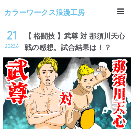
カラーワークス浪漫工房
21
【 格闘技 】武尊 対 那須川天心
戦の感想。試合結果は！？
2022.6