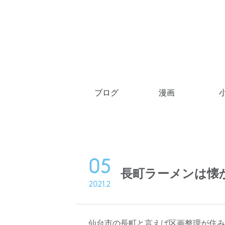
ブログ
漫画
05
長町ラーメンは懐
2021.2
仙台市の長町と言えば区画整理が住み