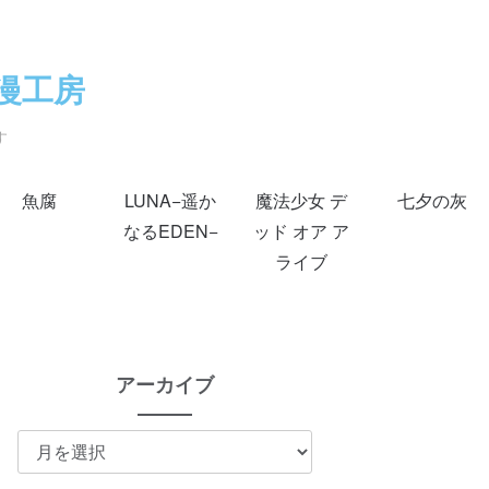
漫工房
す
魚腐
LUNA−遥か
魔法少女 デ
七夕の灰
なるEDEN−
ッド オア ア
ライブ
アーカイブ
ア
ー