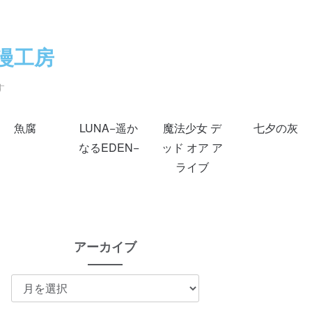
漫工房
す
魚腐
LUNA−遥か
魔法少女 デ
七夕の灰
なるEDEN−
ッド オア ア
ライブ
アーカイブ
ア
ー