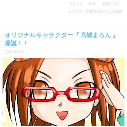
イラスト
創作
宮城まろん
イラスト
,
女川町
,
宮城まろん
,
宮城県
オリジナルキャラクター『 宮城まろん 』
爆誕！！
2022-09-09