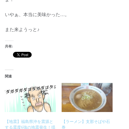
いやぁ、本当に美味かった…。
また来ようっと♪
共有:
関連
【地震】福島県沖を震源と
【ラーメン】支那そばや石
する震度6強の地震発生！揺
巻