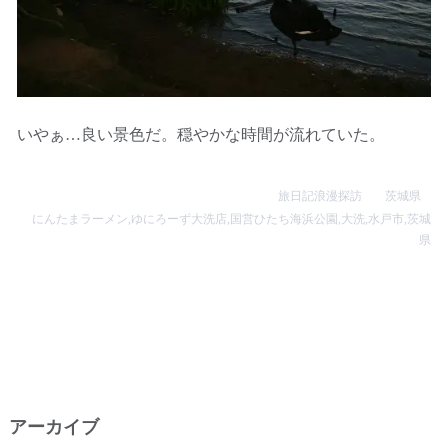
いやぁ…良い景色だ。穏やかな時間が流れていた。
旅日記浪漫探訪
茨城県
にんたまラーメン
,
ゆにろーず大洗店
,
国営ひたち海浜公園
,
大洗
,
水戸市
,
茨城
県
アーカイブ