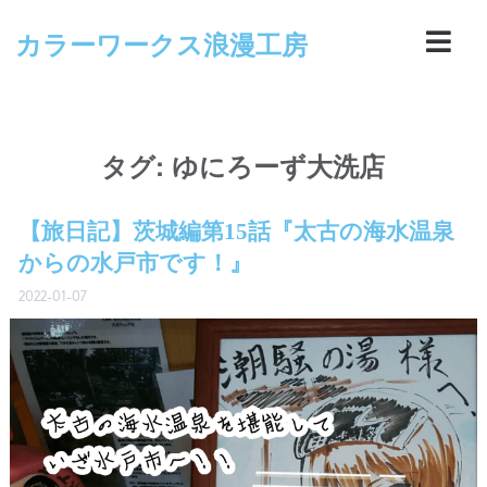
カラーワークス浪漫工房
タグ:
ゆにろーず大洗店
【旅日記】茨城編第15話『太古の海水温泉
からの水戸市です！』
2022-01-07