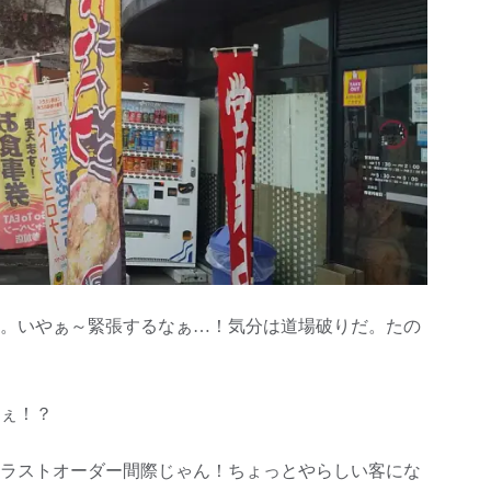
。いやぁ～緊張するなぁ…！気分は道場破りだ。たの
ぇ！？
ラストオーダー間際じゃん！ちょっとやらしい客にな