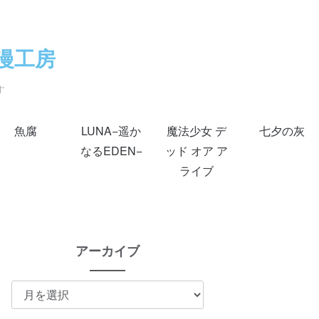
漫工房
す
魚腐
LUNA−遥か
魔法少女 デ
七夕の灰
なるEDEN−
ッド オア ア
ライブ
アーカイブ
ア
ー