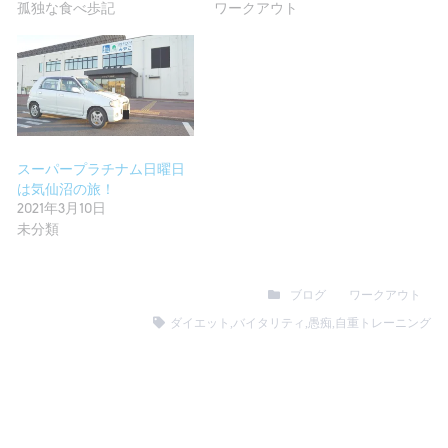
孤独な食べ歩記
ワークアウト
スーパープラチナム日曜日
は気仙沼の旅！
2021年3月10日
未分類
ブログ
ワークアウト
ダイエット
,
バイタリティ
,
愚痴
,
自重トレーニング