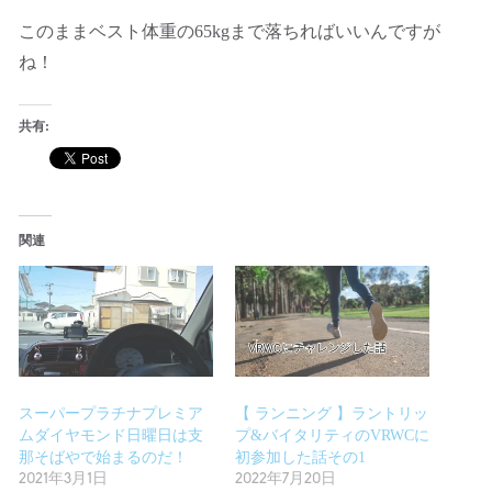
このままベスト体重の65kgまで落ちればいいんですが
ね！
共有:
関連
スーパープラチナプレミア
【 ランニング 】ラントリッ
ムダイヤモンド日曜日は支
プ&バイタリティのVRWCに
那そばやで始まるのだ！
初参加した話その1
2021年3月1日
2022年7月20日