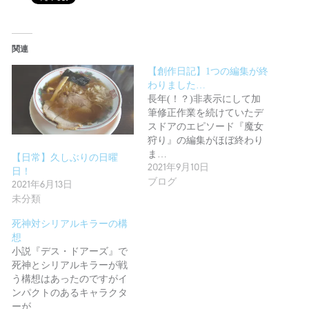
関連
【創作日記】1つの編集が終
わりました…
長年(！？)非表示にして加
筆修正作業を続けていたデ
スドアのエピソード『魔女
狩り』の編集がほぼ終わり
ま…
【日常】久しぶりの日曜
2021年9月10日
日！
ブログ
2021年6月13日
未分類
死神対シリアルキラーの構
想
小説『デス・ドアーズ』で
死神とシリアルキラーが戦
う構想はあったのですがイ
ンパクトのあるキャラクタ
ーが…