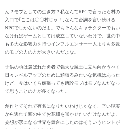
ん？モブとしての生き方？私なんてRPGで言ったら村の
入口で｢ここは〇〇村じゃ！｣なんて台詞を言い続ける
NPCでしかないのだよ。でもそんなキャラクターでもい
なければゲームとしては成立していないわけで、世の中
も多大な影響力を持つインフルエンサー一人よりも多数
のモブの力の方が大きいんだよな。
子供の頃は選ばれた勇者で強大な魔王に立ち向かうべく
日々レベルアップのために頑張るみたいな気概はあった
けど、今はいくら頑張っても所詮モブはモブなんだなっ
て思うことの方が多くなった。
創作とてそれで有名になりたいわけじゃなく、辛い現実
から逃れて頭の中でお花畑を咲かせたいだけなんだよ。
妄想が形になる世界を舞台にしたのはそういうヒントが