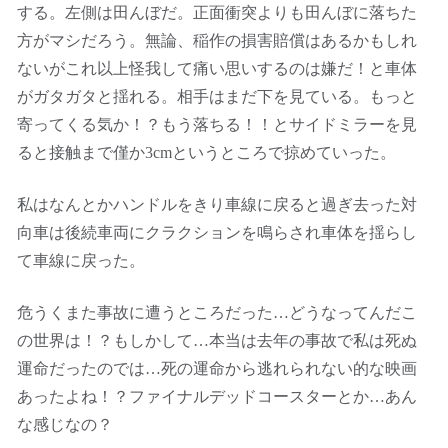
する。左側は田んぼだ。正面衝突よりも田んぼに落ちた
方がマシだろう。無論、稲作の損害賠償はあるかもしれ
ないがこれ以上怪我して痛い思いするのは嫌だ！と車体
がガタガタと揺れる。相手はまだ下を見ている。もっと
寄ってくる気か！？もう落ちる！！とサイドミラーを見
ると接触まで僅か3cmというところで掠めていった。
私はなんとかハンドルをきり車線に戻ると過ぎ去った対
向車は後続車両にクラクションを鳴らされ車体を揺らし
て車線に戻った。
危うくまた事故に遭うところだった…どうなってんだこ
の世界は！？もしかして…本当は去年の事故で私は死ぬ
運命だったのでは…死の運命から逃れられない的な映画
あったよね！？ファイナルデッドコースターとか…あん
な感じなの？