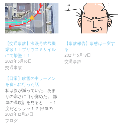
【交通事故】浪漫号弐号機
【事故報告】事態は一変す
爆散！！プリウスミサイル
る
にて撃墜！！
2021年5月19日
2021年5月18日
交通事故
交通事故
【日常】吹雪の中ラーメン
を食べに行った話！
私は腹が減っていた。あま
りの寒さに目が覚めた。 部
屋の温度計を見ると… －１
度だとッッッ！？ 部屋の…
2021年12月27日
ブログ