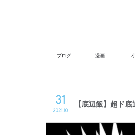
ブログ
漫画
31
【底辺飯】超ド底
2021.10