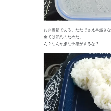
お弁当箱である。ただでさえ早起きな
全ては節約のためだ。
ん？なんか嫌な予感がするな？