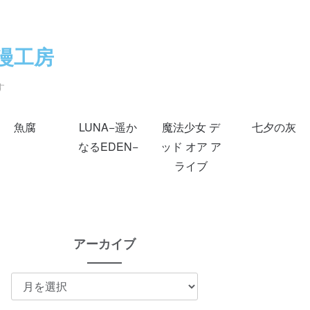
漫工房
す
魚腐
LUNA−遥か
魔法少女 デ
七夕の灰
なるEDEN−
ッド オア ア
ライブ
アーカイブ
ア
ー