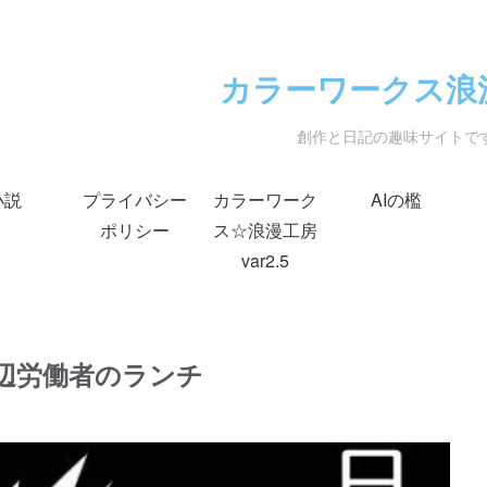
カラーワークス浪
創作と日記の趣味サイトで
小説
プライバシー
カラーワーク
AIの檻
ポリシー
ス☆浪漫工房
var2.5
辺労働者のランチ