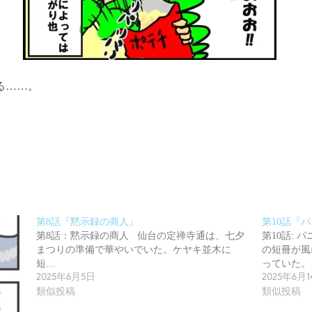
る……。
第8話『黙示録の商人』
第10話『
第8話：黙示録の商人 仙台の定禅寺通は、七夕
第10話:
まつりの準備で華やいでいた。ケヤキ並木に
の短冊が風
短…
っていた。
2025年6月5日
2025年6月
類似投稿
類似投稿