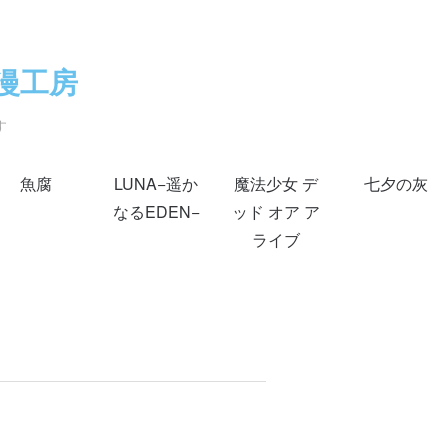
漫工房
す
魚腐
LUNA−遥か
魔法少女 デ
七夕の灰
なるEDEN−
ッド オア ア
ライブ