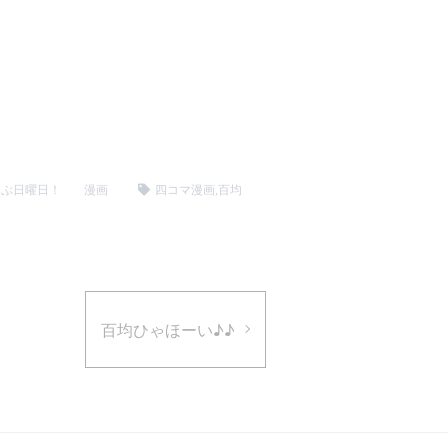
らぶ日曜日！
漫画
四コマ漫画
,
百均
百均ひゃほーい♪♪