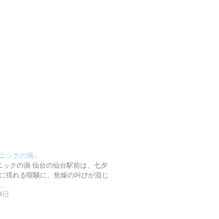
パニックの渦』
 パニックの渦 仙台の仙台駅前は、七夕
に揺れる喧騒に、焦燥の叫びが混じ
…
14日