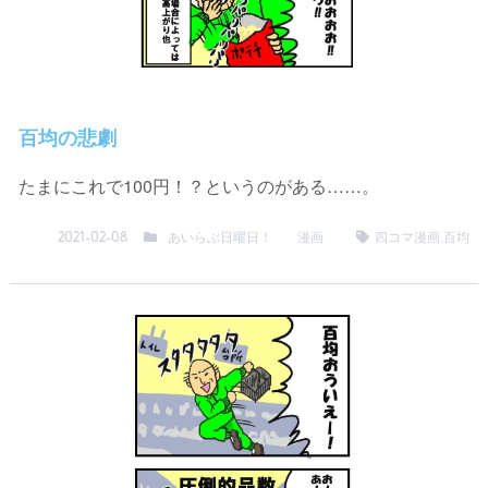
百均の悲劇
たまにこれで100円！？というのがある……。
あいらぶ日曜日！
漫画
四コマ漫画
,
百均
2021-02-08