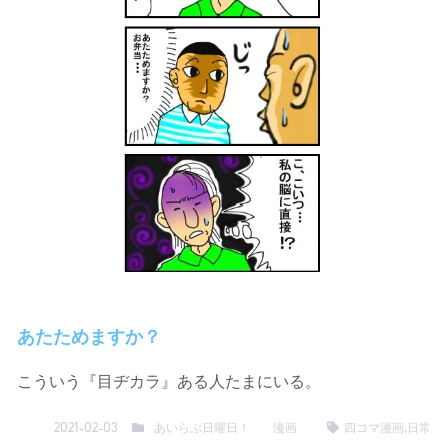
あたためますか？
こういう『目ヂカラ』ある人たまにいる。
あいらぶ日曜日！
漫画
四コマ漫画
,
日常
2021-02-03