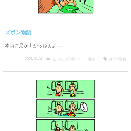
ズボン物語
本当に足が上がらねぇよ…
あいらぶ日曜日！
漫画
四コマ漫画
2021-01-31