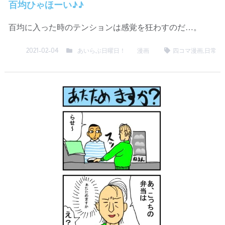
百均ひゃほーい♪♪
百均に入った時のテンションは感覚を狂わすのだ…。
あいらぶ日曜日！
漫画
四コマ漫画
,
日常
2021-02-04