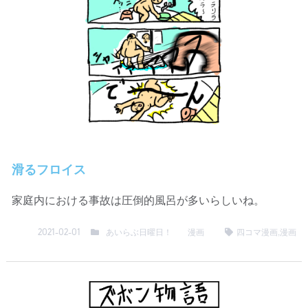
滑るフロイス
家庭内における事故は圧倒的風呂が多いらしいね。
あいらぶ日曜日！
漫画
四コマ漫画
,
漫画
2021-02-01