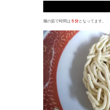
麺の茹で時間は
５分
となってます。