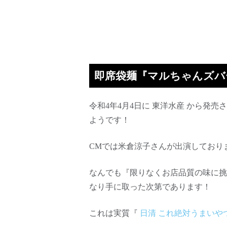
即席袋麺『マルちゃんズバ
令和4年4月4日に 東洋水産 から
ようです！
CMでは米倉涼子さんが出演しており
なんでも『限りなくお店品質の味に挑
なり手に取った次第であります！
これは実質『
日清 これ絶対うまいや