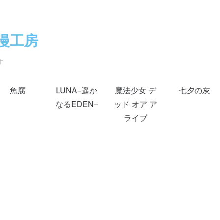
漫工房
す
魚腐
LUNA−遥か
魔法少女 デ
七夕の灰
なるEDEN−
ッド オア ア
ライブ