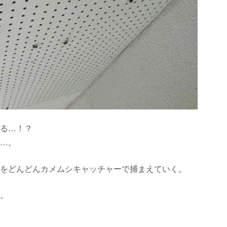
る…！？
…。
をどんどんカメムシキャッチャーで捕まえていく。
。