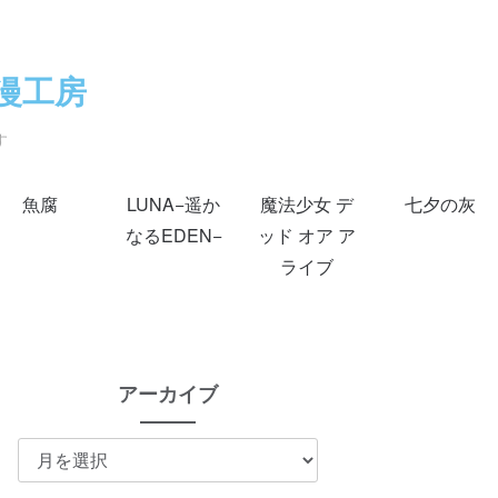
漫工房
す
魚腐
LUNA−遥か
魔法少女 デ
七夕の灰
なるEDEN−
ッド オア ア
ライブ
アーカイブ
ア
ー