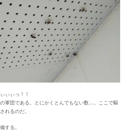
ぃぃぃっ！！
の軍団である。とにかくとんでもない数…。ここで駆
されるのだ。
備する。