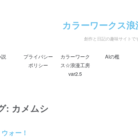
カラーワークス浪
創作と日記の趣味サイトで
小説
プライバシー
カラーワーク
AIの檻
ポリシー
ス☆浪漫工房
var2.5
グ:
カメムシ
・ウォー！